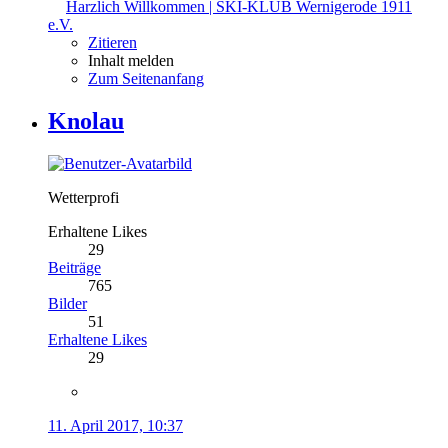
Harzlich Willkommen | SKI-KLUB Wernigerode 1911
e.V.
Zitieren
Inhalt melden
Zum Seitenanfang
Knolau
Wetterprofi
Erhaltene Likes
29
Beiträge
765
Bilder
51
Erhaltene Likes
29
11. April 2017, 10:37