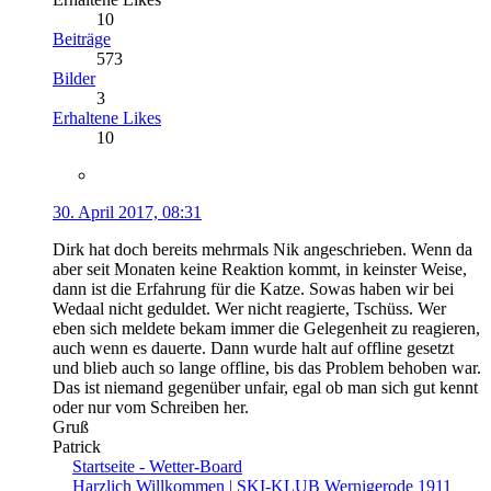
10
Beiträge
573
Bilder
3
Erhaltene Likes
10
30. April 2017, 08:31
Dirk hat doch bereits mehrmals Nik angeschrieben. Wenn da
aber seit Monaten keine Reaktion kommt, in keinster Weise,
dann ist die Erfahrung für die Katze. Sowas haben wir bei
Wedaal nicht geduldet. Wer nicht reagierte, Tschüss. Wer
eben sich meldete bekam immer die Gelegenheit zu reagieren,
auch wenn es dauerte. Dann wurde halt auf offline gesetzt
und blieb auch so lange offline, bis das Problem behoben war.
Das ist niemand gegenüber unfair, egal ob man sich gut kennt
oder nur vom Schreiben her.
Gruß
Patrick
Startseite - Wetter-Board
Harzlich Willkommen | SKI-KLUB Wernigerode 1911