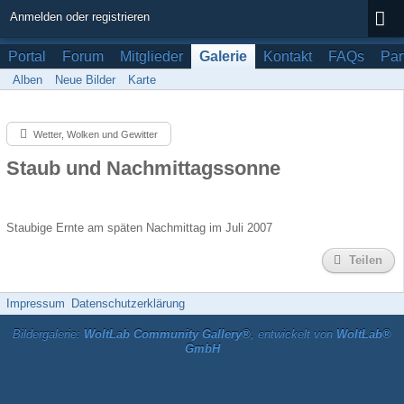
Anmelden oder registrieren
Portal
Forum
Mitglieder
Galerie
Kontakt
FAQs
Par
Alben
Neue Bilder
Karte
Wetter, Wolken und Gewitter
Staub und Nachmittagssonne
Staubige Ernte am späten Nachmittag im Juli 2007
Teilen
Impressum
Datenschutzerklärung
Bildergalerie:
WoltLab Community Gallery®
, entwickelt von
WoltLab®
GmbH