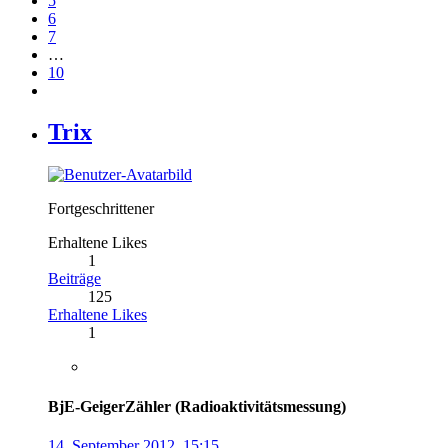
5
6
7
…
10
Trix
Fortgeschrittener
Erhaltene Likes
1
Beiträge
125
Erhaltene Likes
1
BjE-GeigerZähler (Radioaktivitätsmessung)
14. September 2012, 15:15