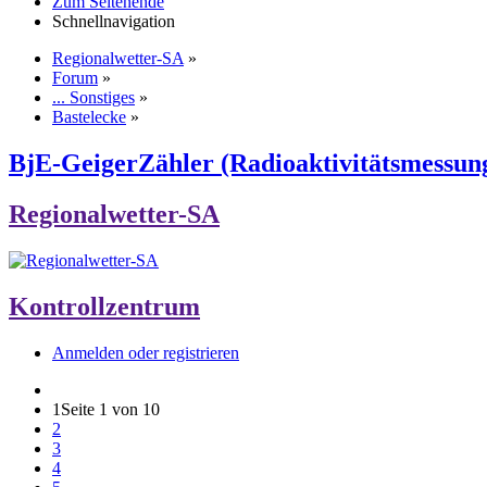
Zum Seitenende
Schnellnavigation
Regionalwetter-SA
»
Forum
»
... Sonstiges
»
Bastelecke
»
BjE-GeigerZähler (Radioaktivitätsmessun
Regionalwetter-SA
Kontrollzentrum
Anmelden oder registrieren
1
Seite 1 von 10
2
3
4