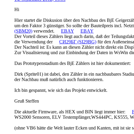
Hi
Hier startet die Diskusion über den Nachbau des BjE Geigerzähl
um den Faktor 3 günstiger. So sollte der Bauteilpreis incl. Net
(SBM20)
verwendet.
EBAY
EBAY
Der Vorteil dieses Zählers liegt auch darin, daß der Teilungsfa
die Verwendung der
СИ29БГ (SI29BG)
für den Außeneinsa
Der Nachteil ist: Es kann an diesen Zähler nicht direkt ein Di
Zur Visualisierung und zur Einbindung der Daten in WsWin di
Das Prototypenstadium des BjE Zählers ist hier dokumentiert:
Dirk (Sprite01) ist dabei, den Zähler in ein nachbaubares Stadi
der Nachbau muß natürlich auch funktionieren.
Ich bin gespannt, wie sich das Projekt entwickelt.
Gruß Steffen
Die aktuelle Firmware, als HEX und BIN liegt immer hier:
WS2000 Sensoren, ELV Testempfänger,WS444PC, KS555, WS
(ohne VB6 hätte die Welt lauter Ecken und Kanten, mit ist sie 