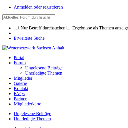
Anmelden oder registrieren
Nur Betreff durchsuchen
Ergebnisse als Themen anzeig
Erweiterte Suche
Portal
Forum
Ungelesene Beiträge
Unerledigte Themen
Mitglieder
Galerie
Kontakt
FAQs
Partner
Mitgliederkarte
Ungelesene Beiträge
Unerledigte Themen