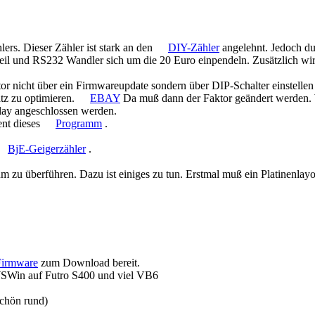
ers. Dieser Zähler ist stark an den
DIY-Zähler
angelehnt. Jedoch d
zteil und RS232 Wandler sich um die 20 Euro einpendeln. Zusätzlich wir
ktor nicht über ein Firmwareupdate sondern über DIP-Schalter einstellen
tz zu optimieren.
EBAY
Da muß dann der Faktor geändert werden. 
splay angeschlossen werden.
ent dieses
Programm
.
BjE-Geigerzähler
.
um zu überführen. Dazu ist einiges zu tun. Erstmal muß ein Platinenlayou
Firmware
zum Download bereit.
Win auf Futro S400 und viel VB6
schön rund)