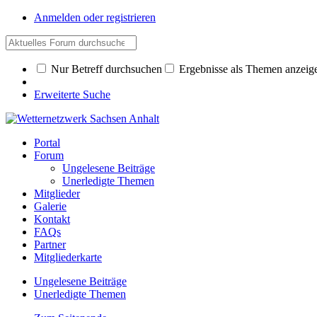
Anmelden oder registrieren
Nur Betreff durchsuchen
Ergebnisse als Themen anzeig
Erweiterte Suche
Portal
Forum
Ungelesene Beiträge
Unerledigte Themen
Mitglieder
Galerie
Kontakt
FAQs
Partner
Mitgliederkarte
Ungelesene Beiträge
Unerledigte Themen