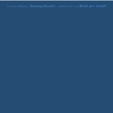
Forensoftware:
Burning Board®
, entwickelt von
WoltLab® GmbH