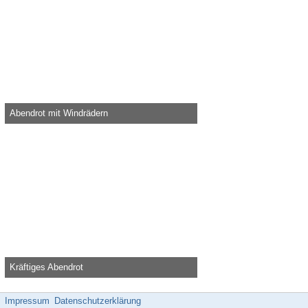
Abendrot mit Windrädern
Knolau -
6. Juli 2021, 22:26
42.344
0
0
Kräftiges Abendrot
Knolau -
17. Dezember 2020, 20:50
55.229
0
2
Impressum
Datenschutzerklärung