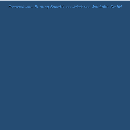
Forensoftware:
Burning Board®
, entwickelt von
WoltLab® GmbH