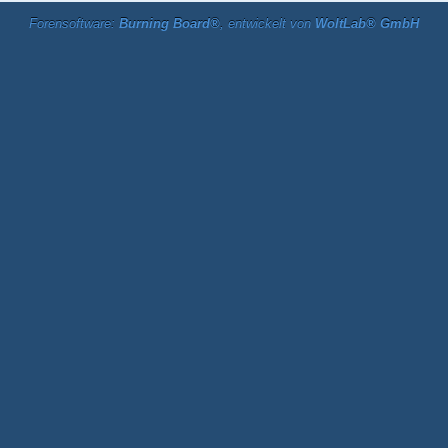
Forensoftware:
Burning Board®
, entwickelt von
WoltLab® GmbH