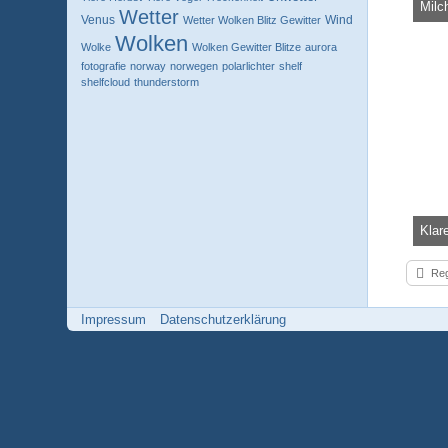
Milc
Wetter
Venus
Wind
Wetter Wolken Blitz Gewitter
Knola
Wolken
3
Wolke
Wolken Gewitter Blitze
aurora
fotografie
norway
norwegen
polarlichter
shelf
shelfcloud
thunderstorm
Knola
3
Reg
Impressum
Datenschutzerklärung