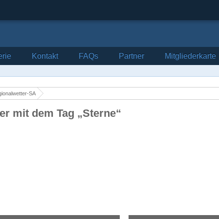
erie
Kontakt
FAQs
Partner
Mitgliederkarte
ionalwetter-SA
der mit dem Tag „Sterne“