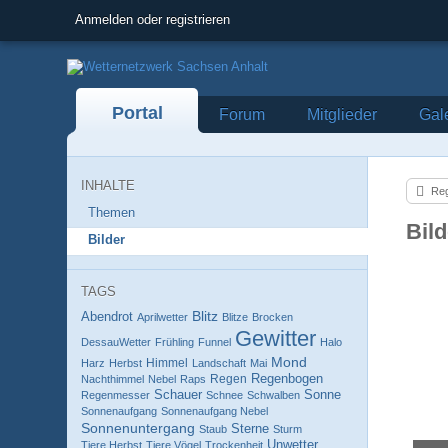
Anmelden oder registrieren
Portal
Forum
Mitglieder
Gal
INHALTE
Reg
Themen
Bil
Bilder
TAGS
Blitz
Abendrot
Aprilwetter
Blitze
Brocken
Gewitter
DessauWetter
Frühling
Funnel
Halo
Mond
Himmel
Harz
Herbst
Landschaft
Mai
Regenbogen
Regen
Nachthimmel
Nebel
Raps
Schauer
Sonne
Regenmesser
Schnee
Schwalben
Sonnenaufgang
Sonnenaufgang Nebel
Sonnenuntergang
Sterne
Staub
Sturm
Unwetter
Tiere Herbst
Tiere Vögel
Trockenheit