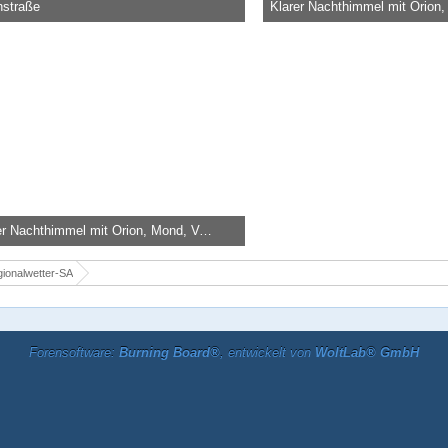
hstraße
u -
20. September 2020, 23:51
Knolau -
29. März 2020, 21:29
6.400
0
1
37.760
0
1
Klarer Nachthimmel mit Orion, Mond, Venus und ISS
u -
29. März 2020, 21:29
9.670
0
2
ionalwetter-SA
Forensoftware:
Burning Board®
, entwickelt von
WoltLab® GmbH