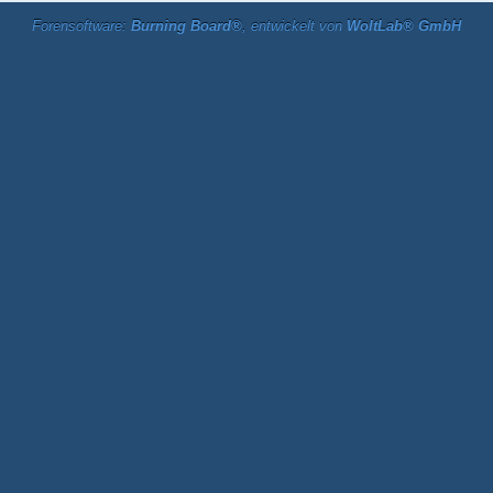
Forensoftware:
Burning Board®
, entwickelt von
WoltLab® GmbH