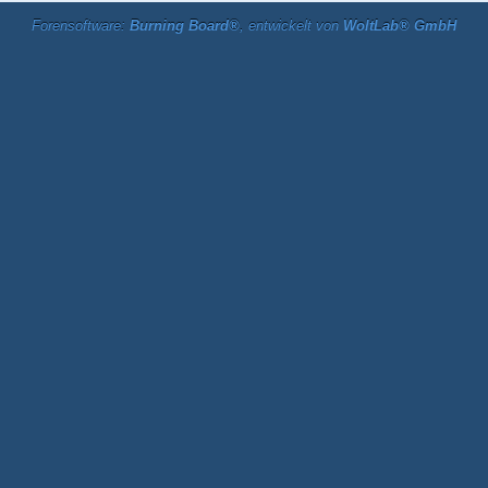
Forensoftware:
Burning Board®
, entwickelt von
WoltLab® GmbH