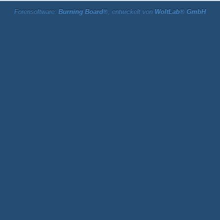
Forensoftware:
Burning Board®
, entwickelt von
WoltLab® GmbH