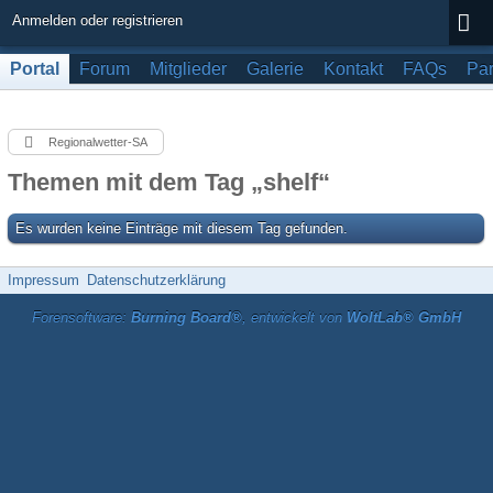
Anmelden oder registrieren
Portal
Forum
Mitglieder
Galerie
Kontakt
FAQs
Par
Regionalwetter-SA
Themen mit dem Tag „shelf“
Es wurden keine Einträge mit diesem Tag gefunden.
Impressum
Datenschutzerklärung
Forensoftware:
Burning Board®
, entwickelt von
WoltLab® GmbH