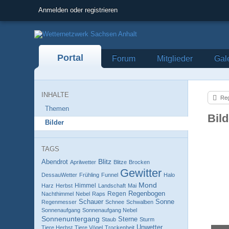
Anmelden oder registrieren
Portal
Forum
Mitglieder
Gal
INHALTE
Reg
Themen
Bil
Bilder
TAGS
Blitz
Abendrot
Aprilwetter
Blitze
Brocken
Gewitter
DessauWetter
Frühling
Funnel
Halo
Mond
Himmel
Harz
Herbst
Landschaft
Mai
Regenbogen
Regen
Nachthimmel
Nebel
Raps
Schauer
Sonne
Regenmesser
Schnee
Schwalben
Sonnenaufgang
Sonnenaufgang Nebel
Sonnenuntergang
Sterne
Staub
Sturm
Unwetter
Tiere Herbst
Tiere Vögel
Trockenheit