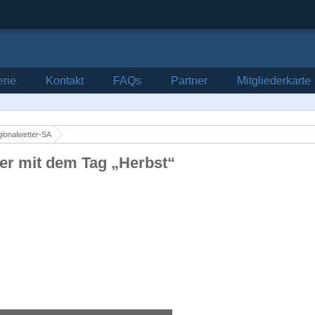
erie
Kontakt
FAQs
Partner
Mitgliederkarte
ionalwetter-SA
der mit dem Tag „Herbst“