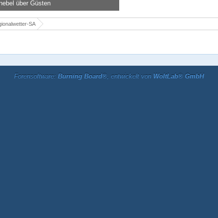
nebel über Güsten
u -
1. Oktober 2016, 11:54
0.310
0
0
ionalwetter-SA
Forensoftware:
Burning Board®
, entwickelt von
WoltLab® GmbH