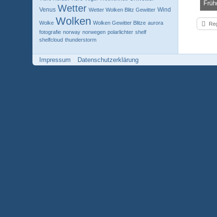
Früh
Wetter
Venus
Wind
Wetter Wolken Blitz Gewitter
Knola
Wolken
1
Wolke
Wolken Gewitter Blitze
aurora
Reg
fotografie
norway
norwegen
polarlichter
shelf
shelfcloud
thunderstorm
Impressum
Datenschutzerklärung