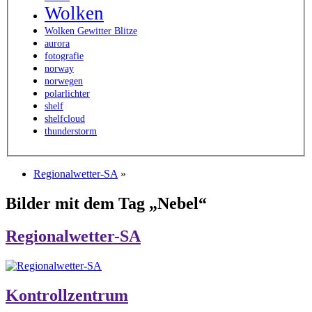
Wolken
Wolken Gewitter Blitze
aurora
fotografie
norway
norwegen
polarlichter
shelf
shelfcloud
thunderstorm
Regionalwetter-SA
»
Bilder mit dem Tag „Nebel“
Regionalwetter-SA
Kontrollzentrum