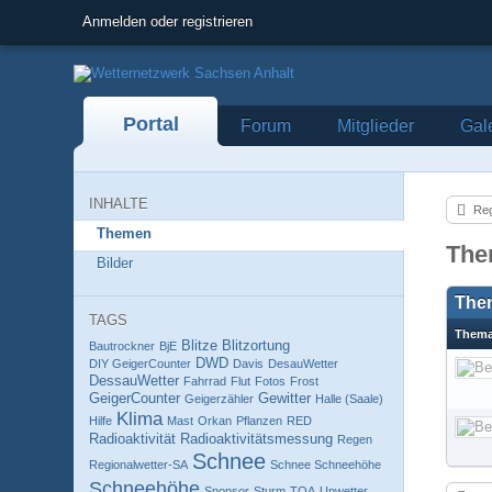
Anmelden oder registrieren
Portal
Forum
Mitglieder
Gal
INHALTE
Reg
Themen
The
Bilder
The
TAGS
Them
Blitze
Blitzortung
Bautrockner
BjE
DWD
DIY GeigerCounter
Davis
DesauWetter
DessauWetter
Fahrrad
Flut
Fotos
Frost
GeigerCounter
Gewitter
Geigerzähler
Halle (Saale)
Klima
Hilfe
Mast
Orkan
Pflanzen
RED
Radioaktivität
Radioaktivitätsmessung
Regen
Schnee
Regionalwetter-SA
Schnee Schneehöhe
Schneehöhe
Sponsor
Sturm
TOA
Unwetter