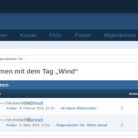
erie
Kontakt
FAQs
Partner
Mitgliederkarte
ionalwetter-SA
men mit dem Tag „Wind“
men
a
Antw
Neuer Windmast
Knolau
-
6. Februar 2016, 22:19
-
... die eigene Wetterstation
1
2
Sturmtief Bennet
Knolau
-
4. März 2019, 17:51
-
... Regionalwetter-SA - Wetter aktuell