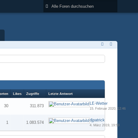
orten
Likes
Zugriffe
Letzte Antwort
LE-Wetter
30
311.873
15. Februar 2020, 12:46
djpatrick
1
1.083.574
4. März 2019, 19:50