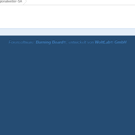
ionalwetter-SA
Forensoftware:
Burning Board®
, entwickelt von
WoltLab® GmbH