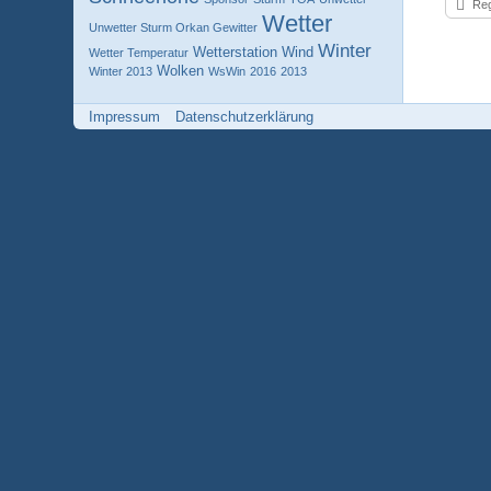
Reg
Wetter
Unwetter Sturm Orkan Gewitter
Winter
Wetterstation
Wind
Wetter Temperatur
Wolken
Winter 2013
WsWin
2016
2013
Impressum
Datenschutzerklärung