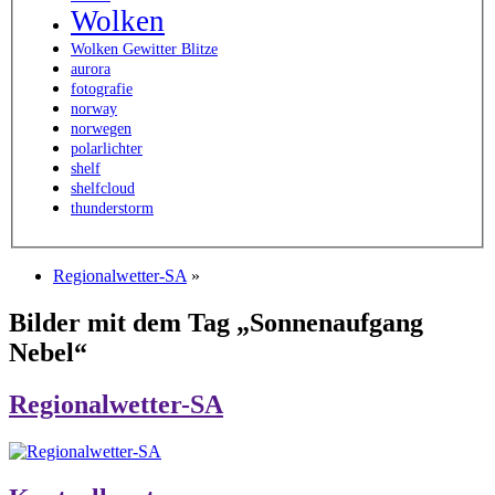
Wolken
Wolken Gewitter Blitze
aurora
fotografie
norway
norwegen
polarlichter
shelf
shelfcloud
thunderstorm
Regionalwetter-SA
»
Bilder mit dem Tag „Sonnenaufgang
Nebel“
Regionalwetter-SA