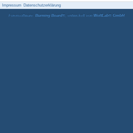
25.586
0
0
Impressum
Datenschutzerklärung
Forensoftware:
Burning Board®
, entwickelt von
WoltLab® GmbH