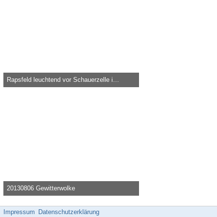
Rapsfeld leuchtend vor Schauerzelle im April 2016
Knolau -
24. April 2016, 17:31
38.143
0
0
20130806 Gewitterwolke
Knolau -
7. August 2013, 22:52
31.561
0
0
Impressum
Datenschutzerklärung