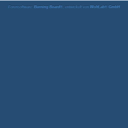
Forensoftware:
Burning Board®
, entwickelt von
WoltLab® GmbH