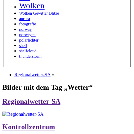
Wolken
Wolken Gewitter Blitze
aurora
fotografie
norway
norwegen
polarlichter
shelf
shelfcloud
thunderstorm
Regionalwetter-SA
»
Bilder mit dem Tag „Wetter“
Regionalwetter-SA
Kontrollzentrum