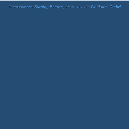
Forensoftware:
Burning Board®
, entwickelt von
WoltLab® GmbH