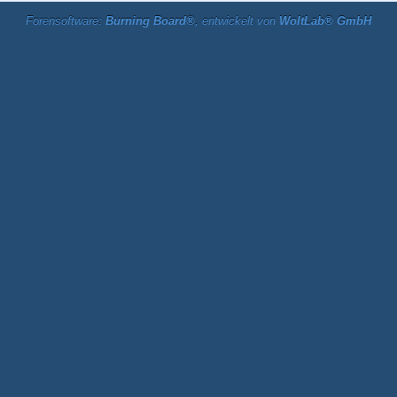
Forensoftware:
Burning Board®
, entwickelt von
WoltLab® GmbH