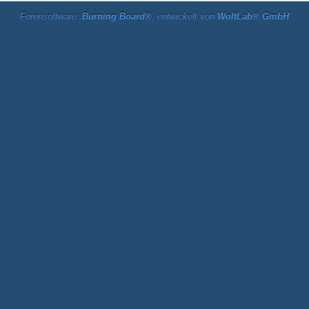
Forensoftware:
Burning Board®
, entwickelt von
WoltLab® GmbH