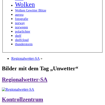
Wolken
Wolken Gewitter Blitze
aurora
fotografie
norway
norwegen
polarlichter
shelf
shelfcloud
thunderstorm
Regionalwetter-SA
»
Bilder mit dem Tag „Unwetter“
Regionalwetter-SA
Kontrollzentrum