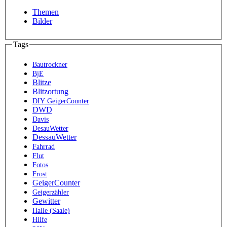
Themen
Bilder
Tags
Bautrockner
BjE
Blitze
Blitzortung
DIY GeigerCounter
DWD
Davis
DesauWetter
DessauWetter
Fahrrad
Flut
Fotos
Frost
GeigerCounter
Geigerzähler
Gewitter
Halle (Saale)
Hilfe