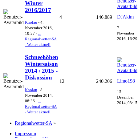
Winter
2016/2017
DJAkim
4
146.889
Knolau
-
4.
7.
November 2016,
November
10:27
-
...
2016, 16:29
Regionalwetter-SA
- Wetter aktuell
Schneehöhen
Wintersaison
2014 / 2015 -
Diskussion
Limo198
12
240.206
Knolau
-
8.
15.
November 2014,
Dezember
08:36
-
...
2014, 08:15
Regionalwetter-SA
- Wetter aktuell
Regionalwetter-SA
»
Impressum