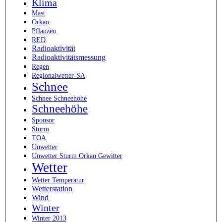
Klima
Mast
Orkan
Pflanzen
RED
Radioaktivität
Radioaktivitätsmessung
Regen
Regionalwetter-SA
Schnee
Schnee Schneehöhe
Schneehöhe
Sponsor
Sturm
TOA
Unwetter
Unwetter Sturm Orkan Gewitter
Wetter
Wetter Temperatur
Wetterstation
Wind
Winter
Winter 2013