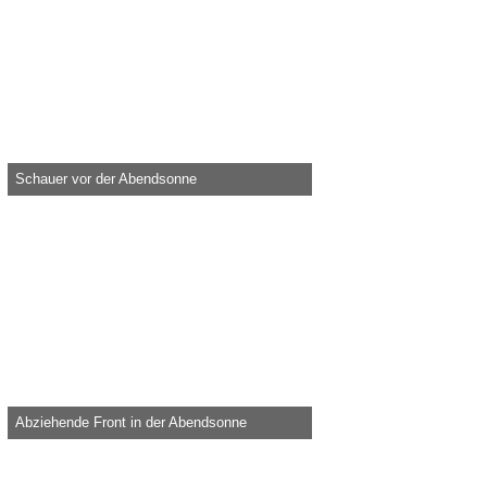
Schauer vor der Abendsonne
Knolau -
27. Juni 2020, 10:58
32.293
0
1
Abziehende Front in der Abendsonne
Knolau -
5. Juni 2020, 21:33
31.660
0
1