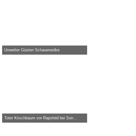
Unwetter Güsten Schauerwolke
Knolau -
29. Juli 2018, 23:21
39.041
0
2
Toter Kirschbaum vor Rapsfeld bei Sonnenuntergang
Knolau -
15. Mai 2016, 21:26
43.681
0
0