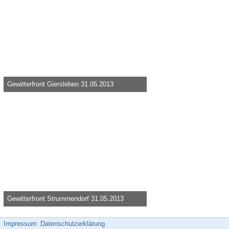
Gewitterfront Giersleben 31.05.2013
Knolau -
1. Juni 2013, 09:22
28.540
0
0
Gewitterfront Strummendorf 31.05.2013
Knolau -
1. Juni 2013, 09:21
31.788
0
0
Impressum
Datenschutzerklärung