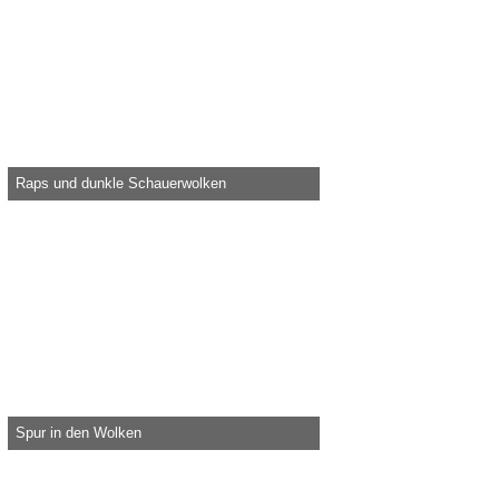
Raps und dunkle Schauerwolken
Knolau -
2. Mai 2020, 14:02
24.620
0
0
Spur in den Wolken
Knolau -
1. September 2018, 01:11
29.353
0
1