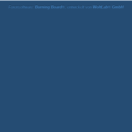
Forensoftware:
Burning Board®
, entwickelt von
WoltLab® GmbH