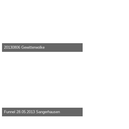
20130806 Gewitterwolke
Knolau -
7. August 2013, 22:52
31.554
0
0
Funnel 28.05.2013 Sangerhausen
Knolau -
1. Juni 2013, 10:32
26.650
0
0