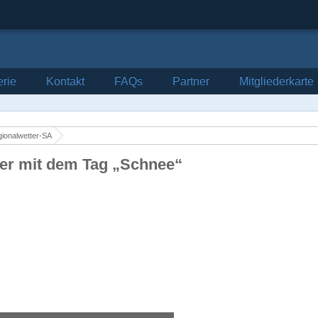
erie
Kontakt
FAQs
Partner
Mitgliederkarte
ionalwetter-SA
der mit dem Tag „Schnee“