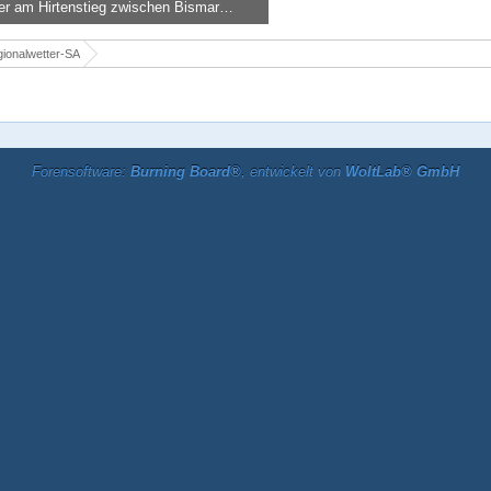
Winter am Hirtenstieg zwischen Bismarkklippe und Brocken
u -
23. Oktober 2016, 00:18
8.624
0
0
ionalwetter-SA
Forensoftware:
Burning Board®
, entwickelt von
WoltLab® GmbH