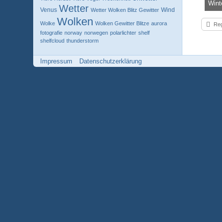
Wetter
Venus
Wind
Wetter Wolken Blitz Gewitter
Knola
Wolken
3
Wolke
Wolken Gewitter Blitze
aurora
Reg
fotografie
norway
norwegen
polarlichter
shelf
shelfcloud
thunderstorm
Impressum
Datenschutzerklärung