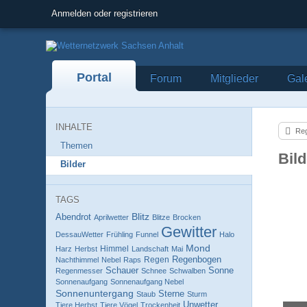
Anmelden oder registrieren
Portal
Forum
Mitglieder
Gal
INHALTE
Reg
Themen
Bil
Bilder
TAGS
Blitz
Abendrot
Aprilwetter
Blitze
Brocken
Gewitter
DessauWetter
Frühling
Funnel
Halo
Mond
Himmel
Harz
Herbst
Landschaft
Mai
Regenbogen
Regen
Nachthimmel
Nebel
Raps
Schauer
Sonne
Regenmesser
Schnee
Schwalben
Sonnenaufgang
Sonnenaufgang Nebel
Sonnenuntergang
Sterne
Staub
Sturm
Unwetter
Tiere Herbst
Tiere Vögel
Trockenheit