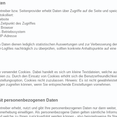
ten
treiber bzw. Seitenprovider erhebt Daten über Zugriffe auf die Seite und spei
okolliert:
ebsite
 Zeitpunkt des Zugriffes
r Browser
s Betriebssystem
 IP-Adresse
 Daten dienen lediglich statistischen Auswertungen und zur Verbesserung der 
er-Logfiles nachträglich zu überprüfen, sollten konkrete Anhaltspunkte auf ein
 verwendet Cookies. Dabei handelt es sich um kleine Textdateien, welche auf
eien zu. Durch den Einsatz von Cookies erhöht sich die Benutzerfreundlichke
nstellungsoption, Cookies nicht zuzulassen. Hinweis: Es ist nicht gewährleiste
gen zugreifen können, wenn Sie entsprechende Einstellungen vornehmen.
t personenbezogenen Daten
treiber erhebt, nutzt und gibt Ihre personenbezogenen Daten nur dann weiter
tenerhebung einwilligen. Als personenbezogene Daten gelten sämtliche Inform
 welche zu Ihnen zurückverfolgt werden können - also beispielsweise Ihr N