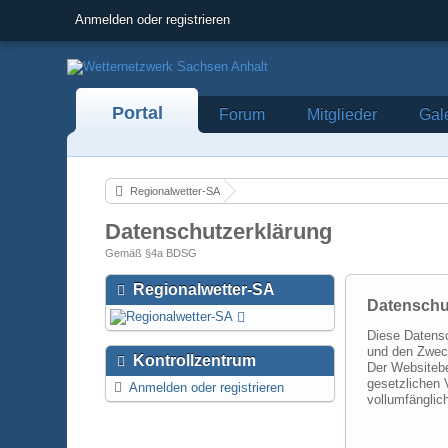
Anmelden oder registrieren
Portal
Forum
Mitglieder
Gal
Regionalwetter-SA
Datenschutzerklärung
Gemäß §4a BDSG
Regionalwetter-SA
Datenschu
Diese Datensc
und den Zweck
Kontrollzentrum
Der Websitebe
gesetzlichen 
Anmelden oder registrieren
vollumfänglich