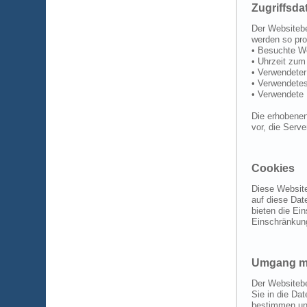
Zugriffsda
Der Websitebe
werden so prot
• Besuchte W
• Uhrzeit zum
• Verwendete
• Verwendete
• Verwendete
Die erhobenen
vor, die Serv
Cookies
Diese Website
auf diese Dat
bieten die Ei
Einschränkun
Umgang mi
Der Websitebe
Sie in die Da
bestimmen und