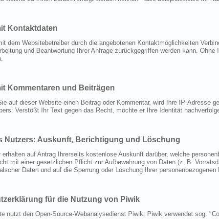
t Kontaktdaten
t dem Websitebetreiber durch die angebotenen Kontaktmöglichkeiten Verbind
rbeitung und Beantwortung Ihrer Anfrage zurückgegriffen werden kann. Ohne Ih
.
t Kommentaren und Beiträgen
Sie auf dieser Website einen Beitrag oder Kommentar, wird Ihre IP-Adresse ge
bers: Verstößt Ihr Text gegen das Recht, möchte er Ihre Identität nachverfol
s Nutzers: Auskunft, Berichtigung und Löschung
r erhalten auf Antrag Ihrerseits kostenlose Auskunft darüber, welche person
cht mit einer gesetzlichen Pflicht zur Aufbewahrung von Daten (z. B. Vorratsda
falscher Daten und auf die Sperrung oder Löschung Ihrer personenbezogenen 
zerklärung für die Nutzung von Piwik
e nutzt den Open-Source-Webanalysedienst Piwik. Piwik verwendet sog. "Coo