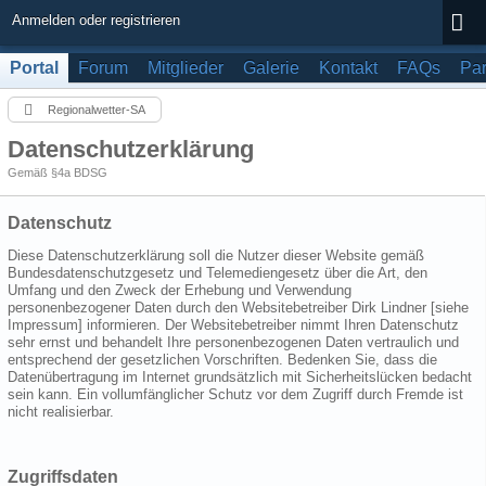
Anmelden oder registrieren
Portal
Forum
Mitglieder
Galerie
Kontakt
FAQs
Par
Regionalwetter-SA
Datenschutzerklärung
Gemäß §4a BDSG
Datenschutz
Diese Datenschutzerklärung soll die Nutzer dieser Website gemäß
Bundesdatenschutzgesetz und Telemediengesetz über die Art, den
Umfang und den Zweck der Erhebung und Verwendung
personenbezogener Daten durch den Websitebetreiber Dirk Lindner [siehe
Impressum] informieren. Der Websitebetreiber nimmt Ihren Datenschutz
sehr ernst und behandelt Ihre personenbezogenen Daten vertraulich und
entsprechend der gesetzlichen Vorschriften. Bedenken Sie, dass die
Datenübertragung im Internet grundsätzlich mit Sicherheitslücken bedacht
sein kann. Ein vollumfänglicher Schutz vor dem Zugriff durch Fremde ist
nicht realisierbar.
Zugriffsdaten