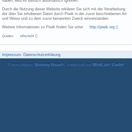
haben, wird ihr Besuch automatisch ignoriert.
Durch die Nutzung dieser Website erklären Sie sich mit der Verarbeitung
der über Sie erhobenen Daten durch Piwik in der zuvor beschriebenen Art
und Weise und zu dem zuvor benannten Zweck einverstanden.
Weitere Informationen zu Piwik finden Sie unter
http://piwik.org
Quellen:
eRecht24
Impressum
Datenschutzerklärung
Forensoftware:
Burning Board®
, entwickelt von
WoltLab® GmbH