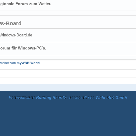
egionale Forum zum Wetter.
s-Board
.Windows-Board.de
-Forum für Windows-PC's.
twickelt von
myWBB'World
Forensoftware:
Burning Board®
, entwickelt von
WoltLab® GmbH