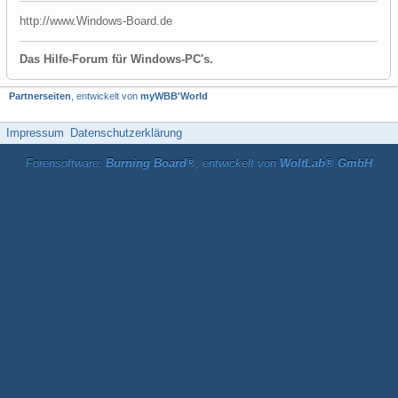
http://www.Windows-Board.de
Das Hilfe-Forum für Windows-PC's.
Partnerseiten
, entwickelt von
myWBB'World
Impressum
Datenschutzerklärung
Forensoftware:
Burning Board®
, entwickelt von
WoltLab® GmbH