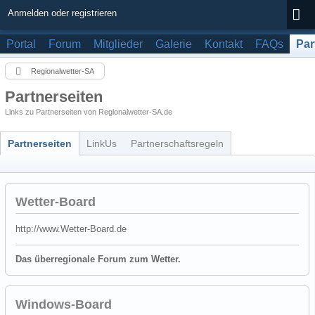
Anmelden oder registrieren
Portal
Forum
Mitglieder
Galerie
Kontakt
FAQs
Par
Regionalwetter-SA
Partnerseiten
Links zu Partnerseiten von Regionalwetter-SA.de
Partnerseiten
LinkUs
Partnerschaftsregeln
Wetter-Board
http://www.Wetter-Board.de
Das überregionale Forum zum Wetter.
Windows-Board