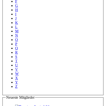
F
G
H
I
J
K
L
M
N
O
P
Q
R
S
T
U
V
W
X
Y
Z
Neueste Mitglieder