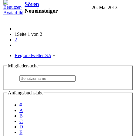
Sören
26. Mai 2013
Neueinsteiger
1
Seite 1 von 2
2
Regionalwetter-SA
»
Mitgliedersuche
Anfangsbuchstabe
#
A
B
C
D
E