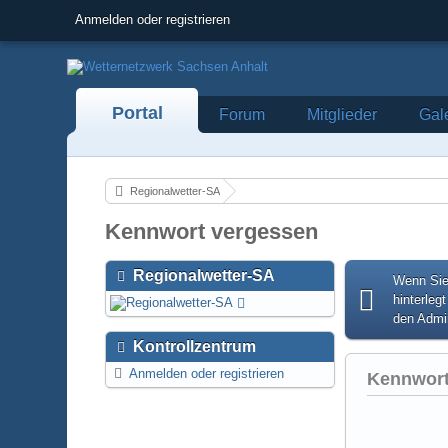
Anmelden oder registrieren
Portal
Forum
Mitglieder
Gal
Regionalwetter-SA
Kennwort vergessen
Regionalwetter-SA
Wenn Sie
hinterleg
den Admin
Kontrollzentrum
Anmelden oder registrieren
Kennwort