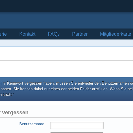
erie
Kontakt
FAQs
Partner
Mitgliederkarte
 Ihr Kennwort vergessen haben, müssen Sie entweder den Benutzernamen oder
t haben. Sie können dabei nur eines der beiden Felder ausfüllen. Wenn Sie be
istrator.
 vergessen
Benutzername