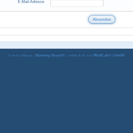
E-Mail-Adresse
Forensoftware:
Burning Board®
, entwickelt von
WoltLab® GmbH