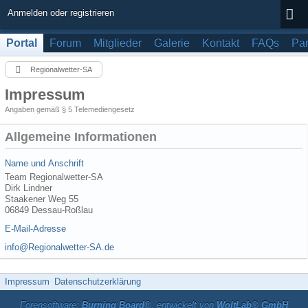
Anmelden oder registrieren
Portal
Forum
Mitglieder
Galerie
Kontakt
FAQs
Par
Regionalwetter-SA
Impressum
Angaben gemäß § 5 Telemediengesetz
Allgemeine Informationen
Name und Anschrift
Team Regionalwetter-SA
Dirk Lindner
Staakener Weg 55
06849 Dessau-Roßlau
E-Mail-Adresse
info@Regionalwetter-SA.de
Impressum
Datenschutzerklärung
Forensoftware:
Burning Board®
, entwickelt von
WoltLab® GmbH