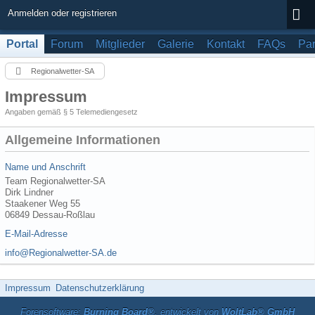
Anmelden oder registrieren
Portal
Forum
Mitglieder
Galerie
Kontakt
FAQs
Par
Regionalwetter-SA
Impressum
Angaben gemäß § 5 Telemediengesetz
Allgemeine Informationen
Name und Anschrift
Team Regionalwetter-SA
Dirk Lindner
Staakener Weg 55
06849 Dessau-Roßlau
E-Mail-Adresse
info@Regionalwetter-SA.de
Impressum
Datenschutzerklärung
Forensoftware:
Burning Board®
, entwickelt von
WoltLab® GmbH