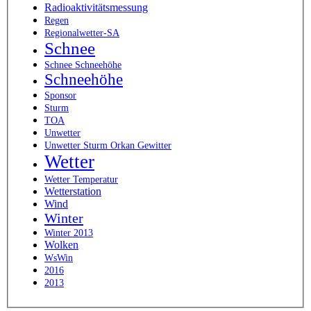
Radioaktivitätsmessung
Regen
Regionalwetter-SA
Schnee
Schnee Schneehöhe
Schneehöhe
Sponsor
Sturm
TOA
Unwetter
Unwetter Sturm Orkan Gewitter
Wetter
Wetter Temperatur
Wetterstation
Wind
Winter
Winter 2013
Wolken
WsWin
2016
2013