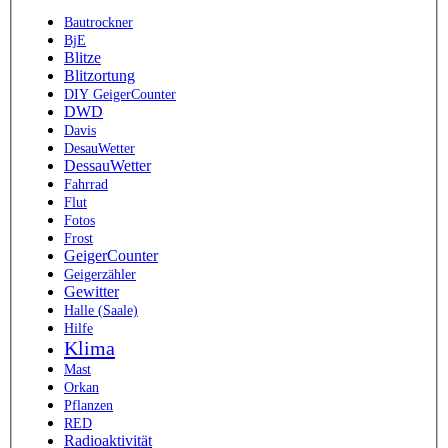
Bautrockner
BjE
Blitze
Blitzortung
DIY GeigerCounter
DWD
Davis
DesauWetter
DessauWetter
Fahrrad
Flut
Fotos
Frost
GeigerCounter
Geigerzähler
Gewitter
Halle (Saale)
Hilfe
Klima
Mast
Orkan
Pflanzen
RED
Radioaktivität